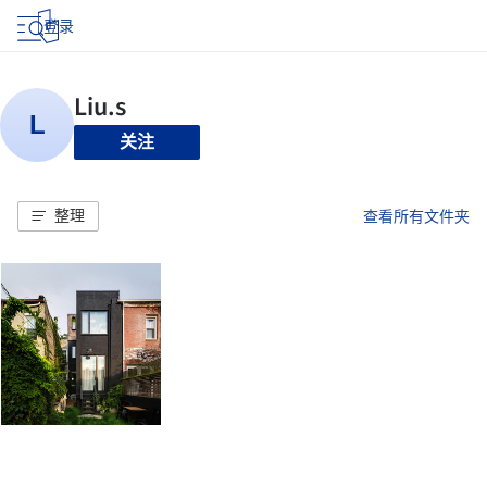
登录
关注
整理
查看所有文件夹