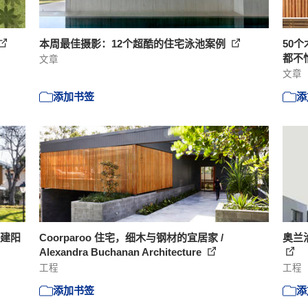
本周最佳摄影：12个超酷的住宅泳池案例
50
都不
文章
文章
添加书签
添
构建阳
Coorparoo 住宅，细木与钢材的宜居家 /
奥兰治格
Alexandra Buchanan Architecture
工程
工程
添加书签
添