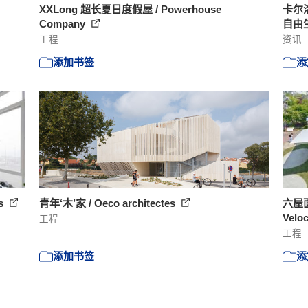
XXLong 超长夏日度假屋 / Powerhouse
卡尔
Company
自由
工程
资讯
添加书签
添
ts
青年‘木’家 / Oeco architectes
六屋面
Veloc
工程
工程
添加书签
添