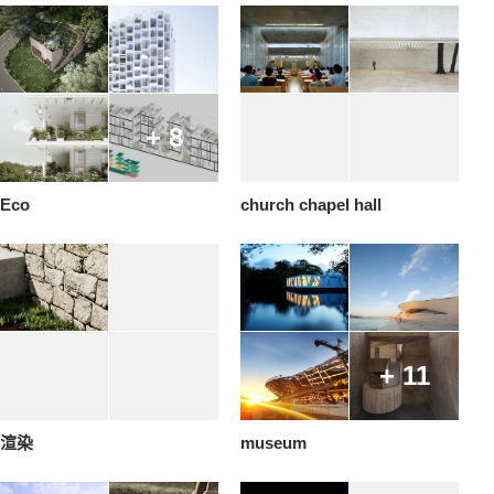
+ 8
Eco
church chapel hall
+ 11
渲染
museum