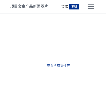
项目
文章
产品
新闻
图片
登录
注册
查看所有文件夹