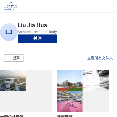
登录
关注
整理
查看所有文件夹