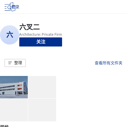
登录
关注
整理
查看所有文件夹