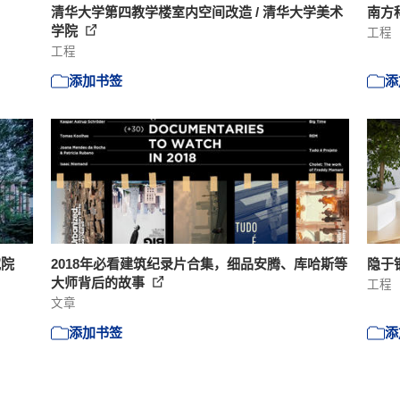
清华大学第四教学楼室内空间改造 / 清华大学美术
南方科
学院
工程
工程
添加书签
添
究院
2018年必看建筑纪录片合集，细品安腾、库哈斯等
隐于
大师背后的故事
工程
文章
添加书签
添