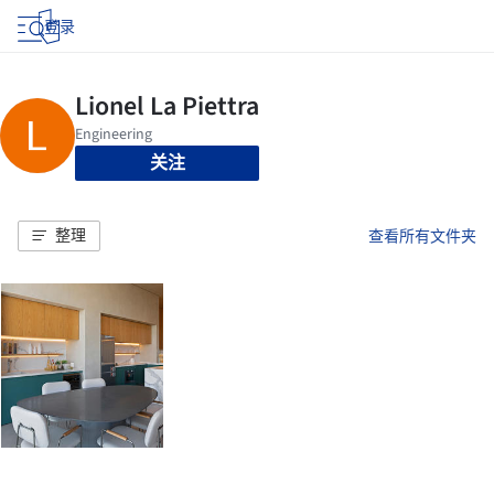
登录
关注
整理
查看所有文件夹