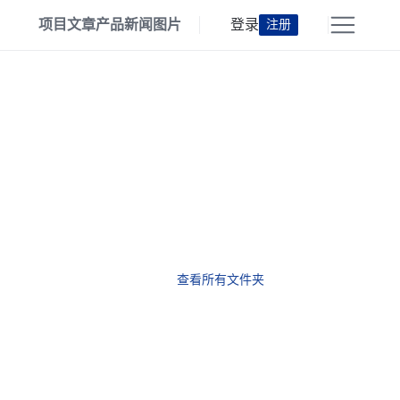
项目
文章
产品
新闻
图片
登录
注册
查看所有文件夹