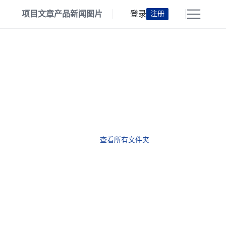
项目
文章
产品
新闻
图片
登录
注册
查看所有文件夹