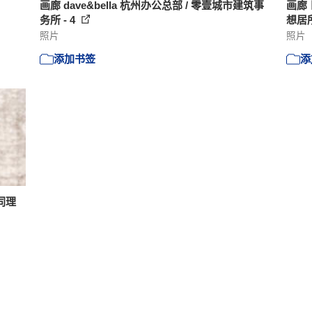
画廊 dave&bella 杭州办公总部 / 零壹城市建筑事
画廊
务所 - 4
想居所 
照片
照片
添加书签
添
同理