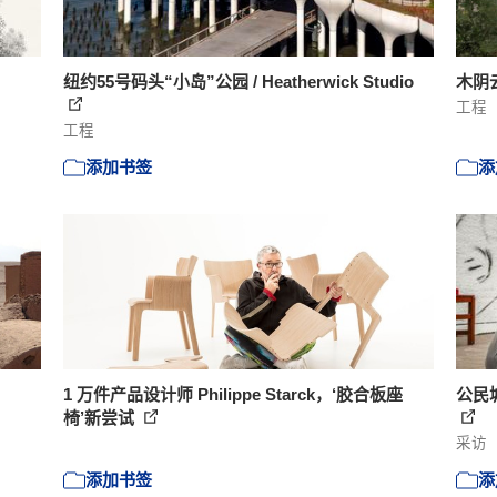
纽约55号码头“小岛”公园 / Heatherwick Studio
木阴
工程
工程
添加书签
添
1 万件产品设计师 Philippe Starck，‘胶合板座
公民
椅’新尝试
采访
添加书签
添