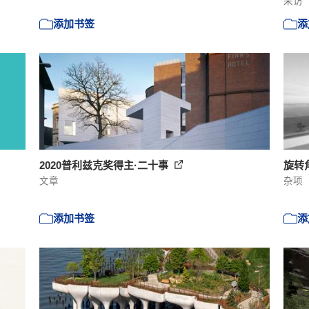
采访
添加书签
添
2020普利兹克奖得主·二十事
旋转
文章
杂项
添加书签
添