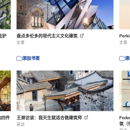
是庇护
盘点多伦多的现代主义文化建筑
Per
文章
文章
添加书签
添
的四件
王澍访谈：我天生就适合做建筑师
Fed
筑（
采访