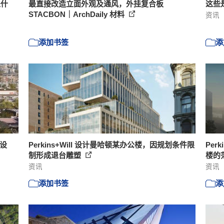
是什
最直接改造立面外观及通风，外挂复合板
这些
STACBON｜ArchDaily 材料
资讯
添加书签
添
楼设
Perkins+Will 设计曼哈顿某办公楼，因规划条件限
Per
制形成退台雕塑
楼的
资讯
资讯
添加书签
添