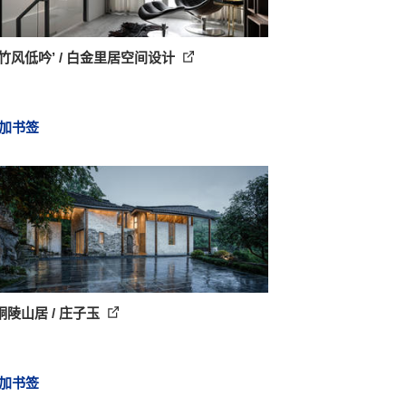
竹风低吟’ / 白金里居空间设计
加书签
铜陵山居 / 庄子玉
加书签