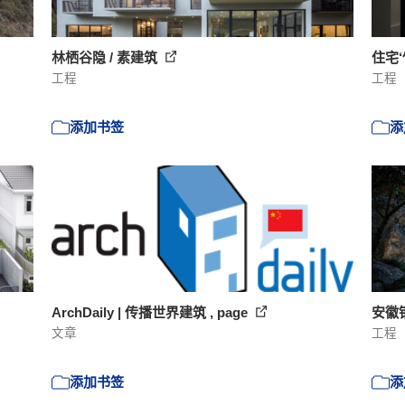
林栖谷隐 / 素建筑
住宅‘
工程
工程
添加书签
添
ArchDaily | 传播世界建筑 , page
安徽
文章
工程
添加书签
添