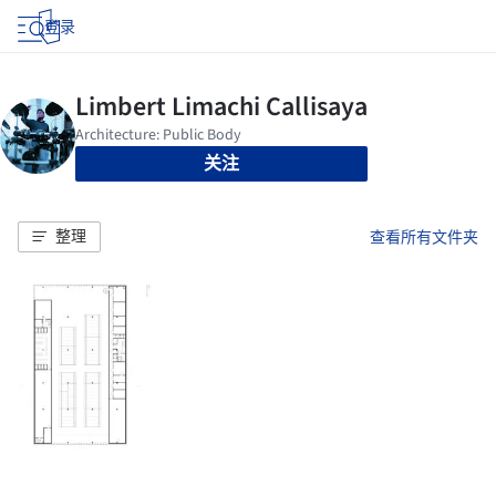
登录
关注
整理
查看所有文件夹