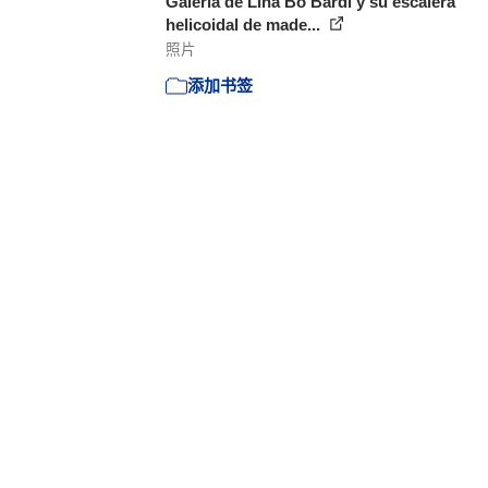
Galería de Lina Bo Bardi y su escalera
helicoidal de made...
照片
添加书签