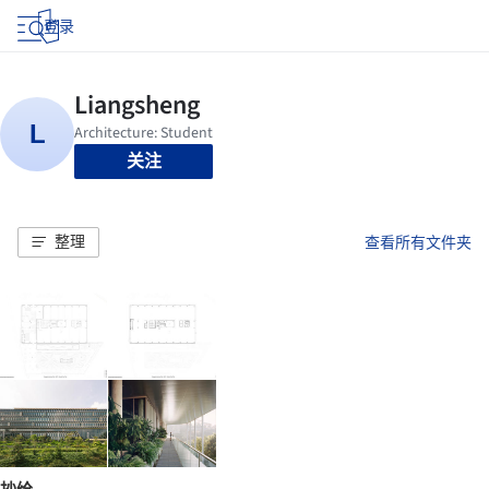
登录
关注
整理
查看所有文件夹