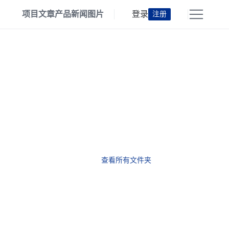
项目
文章
产品
新闻
图片
登录
注册
查看所有文件夹