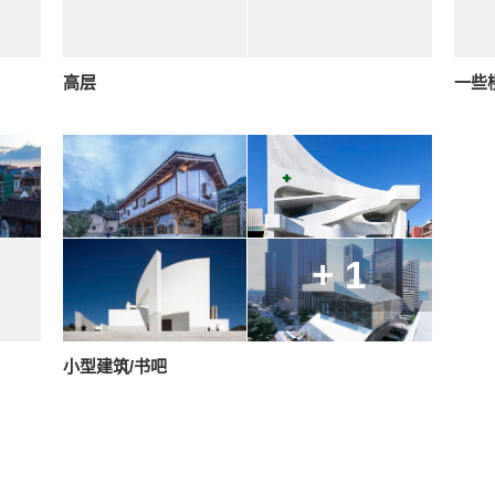
高层
一些
+ 1
小型建筑/书吧