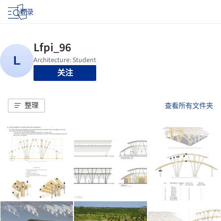
登录
关注
整理
查看所有文件夹