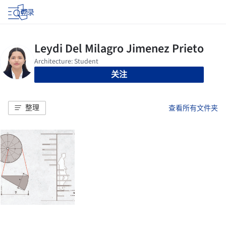
登录
关注
整理
查看所有文件夹