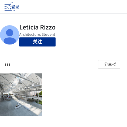
登录
关注
,,,
分享