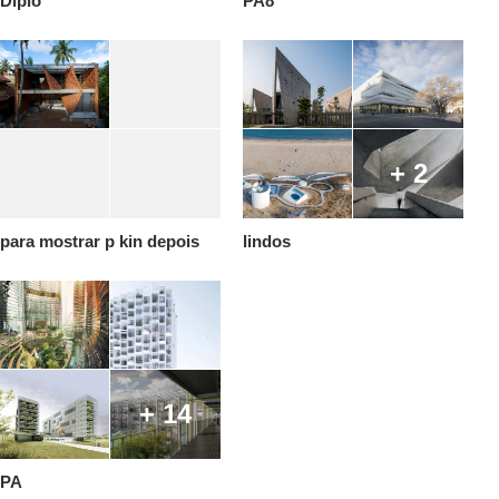
Diplo
PA8
+ 2
para mostrar p kin depois
lindos
+ 14
PA