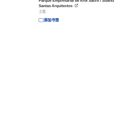
Parque Empresarial de Arte Sacro / Suáre
Santas Arquitectos
工程
添加书签