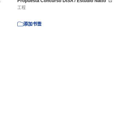
z
Propuesta Concurso DISA / Estudio Natto
工程
添加书签