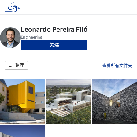
登录
关注
整理
查看所有文件夹