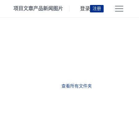
项目
文章
产品
新闻
图片
登录
注册
查看所有文件夹