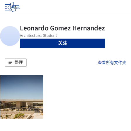
登录
关注
整理
查看所有文件夹