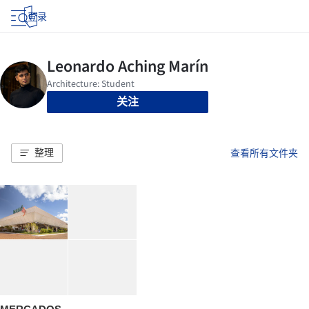
登录
关注
整理
查看所有文件夹