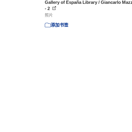
Gallery of España Library / Giancarlo Maz
- 2
照片
添加书签