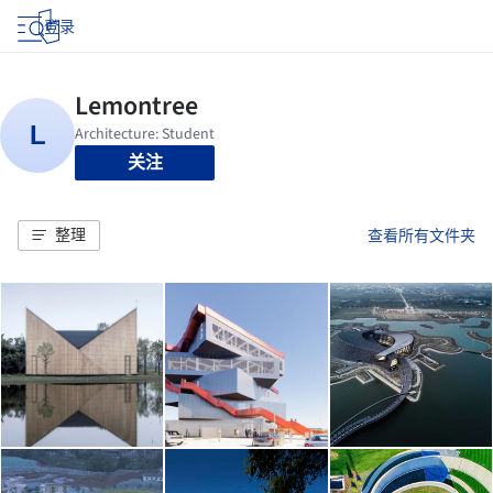
登录
关注
整理
查看所有文件夹