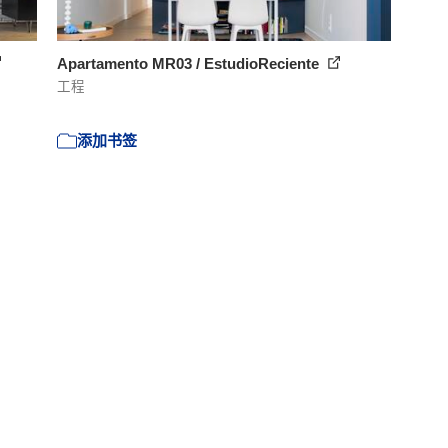
Apartamento MR03 / EstudioReciente
工程
添加书签