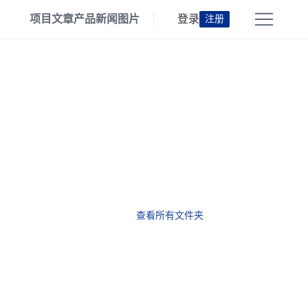
项目
文章
产品
新闻
图片
登录
注册
查看所有文件夹