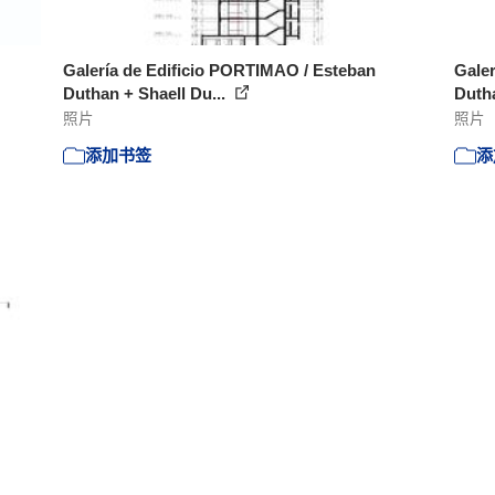
Galería de Edificio PORTIMAO / Esteban
Galer
Duthan + Shaell Du...
Dutha
照片
照片
添加书签
添