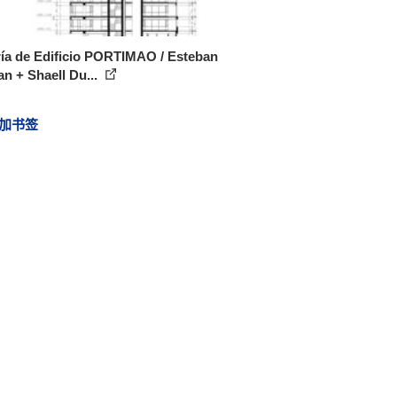
ía de Edificio PORTIMAO / Esteban
n + Shaell Du...
加书签