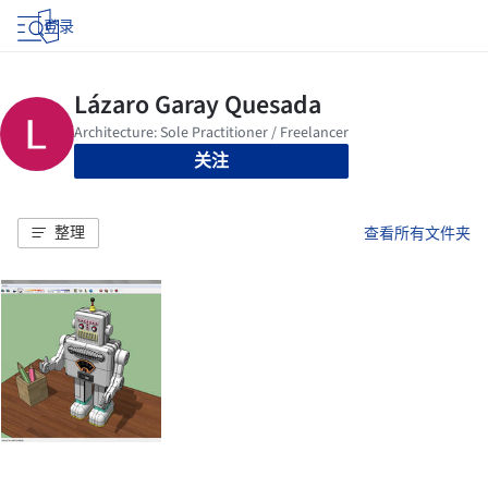
登录
关注
整理
查看所有文件夹