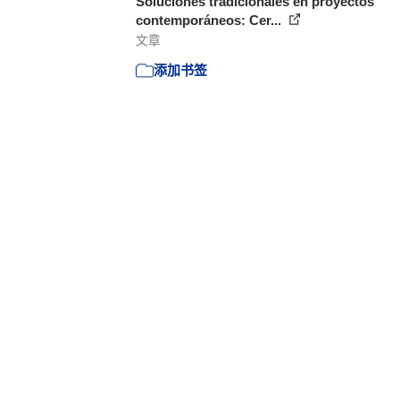
Soluciones tradicionales en proyectos
contemporáneos: Cer...
文章
添加书签