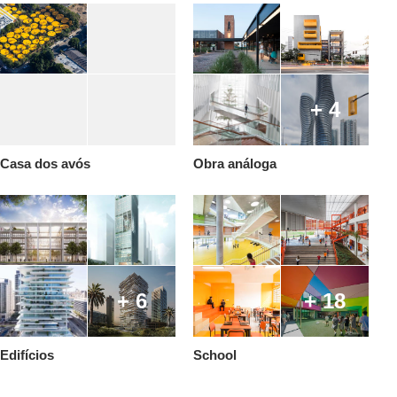
+ 4
Casa dos avós
Obra análoga
+ 6
+ 18
Edifícios
School