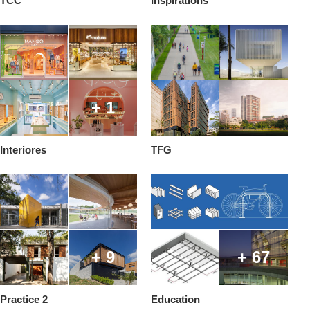
TCC
Inspirations
+ 1
Interiores
TFG
+ 9
+ 67
Practice 2
Education