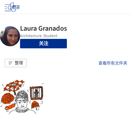
登录
关注
整理
查看所有文件夹