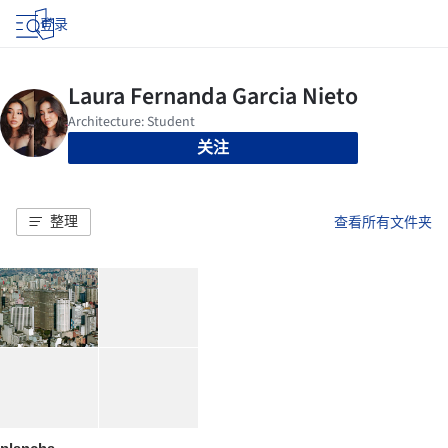
登录
关注
整理
查看所有文件夹