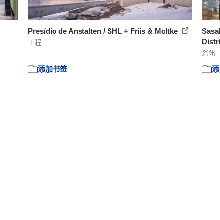
Presídio de Anstalten / SHL + Friis & Moltke
Sasak
Distri
工程
资讯
添加书签
添