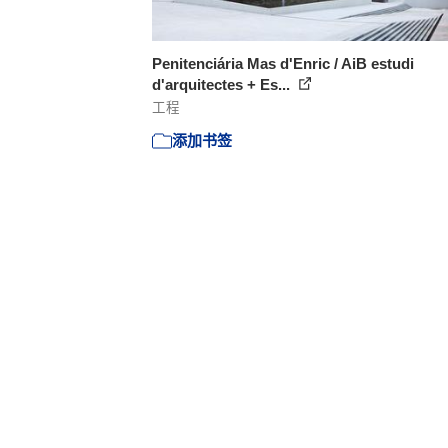
Penitenciária Mas d'Enric / AiB estudi
d'arquitectes + Es...
工程
添加书签