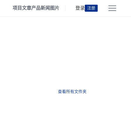
项目
文章
产品
新闻
图片
登录
注册
查看所有文件夹