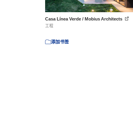
Casa Línea Verde / Mobius Architects
工程
添加书签