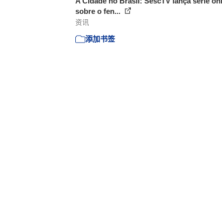
A Cidade no Brasil: SescTV lança série on
sobre o fen...
资讯
添加书签