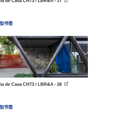
ria de Casa CH73 / LBR&A - 17
加书签
ria de Casa CH73 / LBR&A - 26
加书签