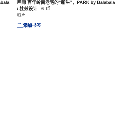
ala
画廊 百年岭南老宅的“新生”，PARK by Balabala
/ 杜兹设计 - 6
照片
添加书签