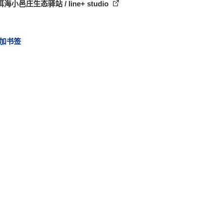
海小邑庄生态驿站 / line+ studio
加书签