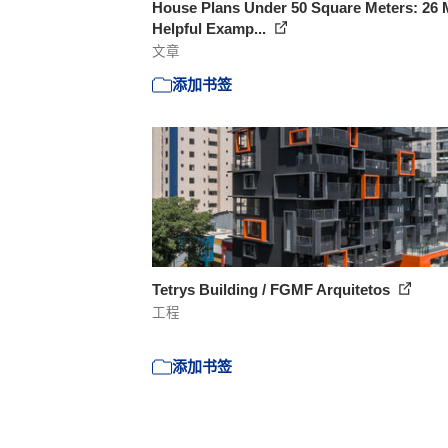
House Plans Under 50 Square Meters: 26 
Helpful Examp...
文章
添加书签
Tetrys Building / FGMF Arquitetos
工程
添加书签