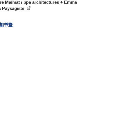
re Maïmat / ppa architectures + Emma
c Paysagiste
加书签