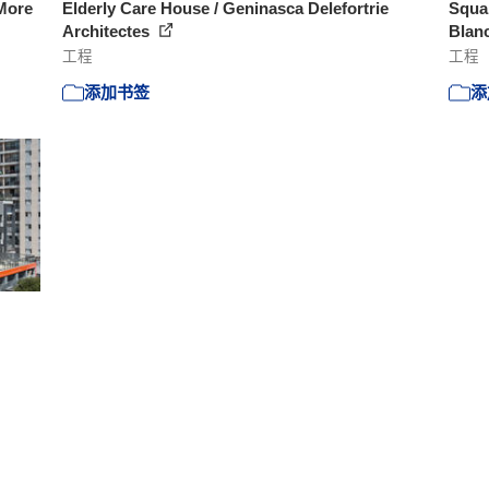
More
Elderly Care House / Geninasca Delefortrie
Squa
Architectes
Blan
工程
工程
添加书签
添