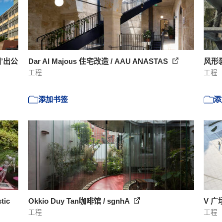
圈’出公
Dar Al Majous 住宅改造 / AAU ANASTAS
风形装置
工程
工程
添加书签
添
tic
Okkio Duy Tan咖啡馆 / sgnhA
V 广场
工程
工程