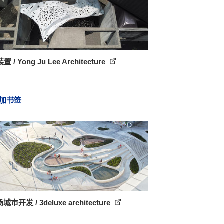
 / Yong Ju Lee Architecture
加书签
城市开发 / 3deluxe architecture