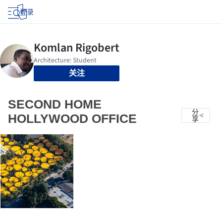
登录
关注
SECOND HOME
分
HOLLYWOOD OFFICE
享