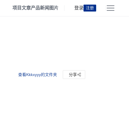
项目
文章
产品
新闻
图片
登录
注册
查看Kkkxyyy的文件夹
分享