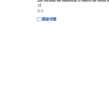
100 formas de melhorar o metrô de Nova I
资讯
添加书签