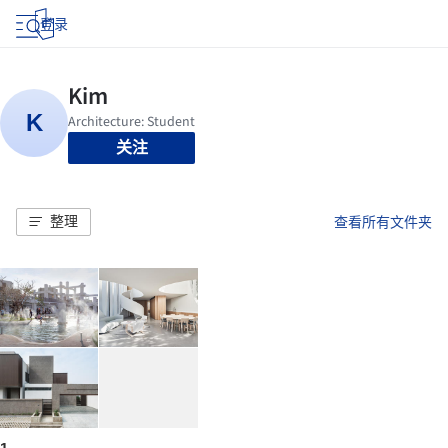
登录
关注
整理
查看所有文件夹