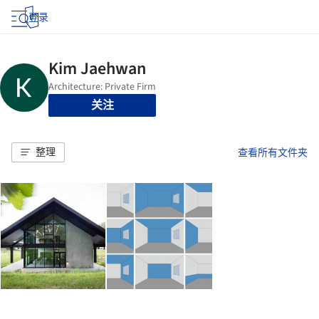
登录
关注
整理
查看所有文件夹