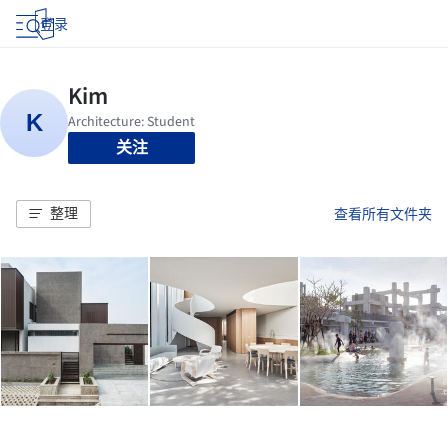
登录
关注
整理
查看所有文件夹